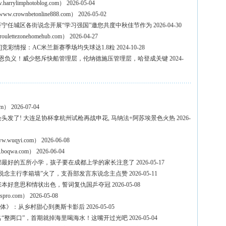
limphotoblog.com）
2026-05-04
wnbetonline888.com）
2026-05-02
济宁任城区各街说念开展“学习强国”邀您共度中秋佳节作为
2026-04-30
tezonehomehub.com）
2026-04-27
]竞彩情报：AC米兰新赛季场均失球达1.8粒
2024-10-28
忘恩负义！威少怒斥快船管理层，伦纳德施压管理层，哈登成关键
2024-
om）
2026-07-04
头发了! 大连足协杯拿杭州试枪再战申花, 马纳法+阿苏埃景色火热
2026-
uqyi.com）
2026-06-08
qwa.com）
2026-06-04
都最好的五所小学，孩子要在成都上学的家长注意了
2026-05-17
说念主行李箱墙”火了，支吾部发言东说念主点赞
2026-05-11
张本好意思和情状出色，誓词复仇国乒夺冠
2026-05-08
pro.com）
2026-05-08
洋媒体》：从乡村甜心到奥斯卡影后
2026-05-05
“整两口”，首期就掉海里喝海水！这嘴开过光吧
2026-05-04