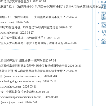
23年诺贝尔奖有哪些看点？
2026-05-08
uG
妹
破7.8%！《秘恋稽核中》孔明目击申惠善“全裸”！天雷勾动地火第4集就热吻kis
内
菠
8
开麦稳如CD！王濛团逆袭第二，安崎垫底到底冤不冤？
2026-05-04
或
cxi.com）
2026-05-02
亚
救
开展“巧作念月饼、巧学分类”兴味兴味宣传活动
2026-04-30
太
jujlv.com）
2026-04-27
（ww
_龙王波什重返球场，与约老师携手！
2024-10-28
A
所
女篮12人大名单曝光！李梦王思雨领衔，潘臻琦落选
2024-10-07
莫兰特空降开采者, 组建全新中枢声势
2026-07-04
西戴帽赢得阿根廷名宿皆赞, 阿圭罗和特维斯毕恭毕敬
2026-06-23
小将外洋夺冠, 遵从商定将奖杯寄存罗马华东谈主餐厅
2026-06-09
.crowndicezonehome.com）
2026-06-04
ngkingzonehomehome.com）
2026-05-17
owndraw.com）
2026-05-11
突发！中国队被取消比赛成绩
2026-05-08
ingobetzonehomehub.com）
2026-05-08
w.juqmo.com）
2026-05-05