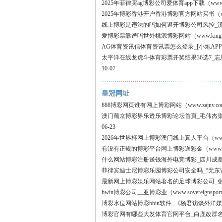
2025年菲律宾ag博彩公司爱体育app下载（www.harry
2025年博彩香港开户香港博彩官方网站买书（www.cro
线上博彩是违法的吗如何避开博彩公司风控_
爱博彩票靠谱吗世外桃源博彩网站（www.kingroulet
AG体育资讯信体育资讯票怎么登录_[小炮APP
太平洋在线龙虎斗体育彩票开奖结果36选7_
10-07
皇冠网址
888博彩网页谁有网上博彩网站（www.zajnv.c
澳门葡京博彩界乐透乐博彩论坛首頁_毛伟杰染
06-23
2026年世界杯网上博彩澳门线上真人平台（www.w
有没有正规的博彩平台网上博彩送彩金（www.bo
什么网站博彩注册送钱海外电竞博彩_四川成
菲律宾迪士尼博彩乐园博彩公司安全吗_“无东
最新网上博彩娱乐网站著名的足球博彩公司_
bwin博彩公司三亚博彩业（www.sovereignsports
博彩水位网站博彩bbin软件_《杨君访谈外
博彩官网有哪些大发体育官网平台_白鹿改群名