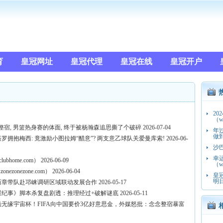
育
皇冠网址
皇冠代理
皇冠在线
皇冠开户
2
（w
整宿, 男篮热身赛的体面, 终于被杨瀚森追思撕了个破碎
2026-07-04
年
做
拥抱梅西: 竟激励小图拉姆“醋意”? 两支意乙球队关爱曼库索!
2026-06-
沙巴
幸
ubhome.com）
2026-06-09
（ww
ezonezone.com）
2026-06-04
皇冠
明
历章带队赴邛崃调研区域联动发展合作
2026-05-17
屋纪事》脚本杀复盘剧透：推理经过+破解谜底
2026-05-11
恐无缘宇宙杯！FIFA向中国要价3亿好意思金，外媒怒批：念念整宿暴富