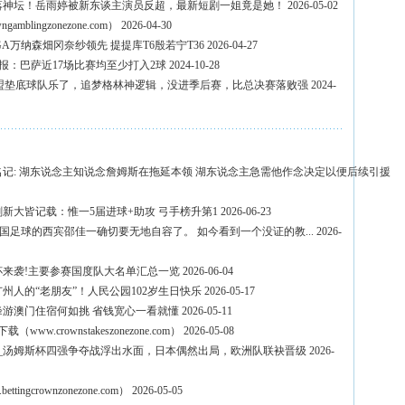
落神坛！岳雨婷被新东谈主演员反超，最新短剧一姐竟是她！
2026-05-02
lingzonezone.com）
2026-04-30
A万纳森畑冈奈纱领先 提提库T6殷若宁T36
2026-04-27
彩情报：巴萨近17场比赛均至少打入2球
2024-10-28
联盟垫底球队乐了，追梦格林神逻辑，没进季后赛，比总决赛落败强
2024-
记: 湖东说念主知说念詹姆斯在拖延本领 湖东说念主急需他作念决定以便后续引援
新大皆记载：惟一5届进球+助攻 弓手榜升第1
2026-06-23
国足球的西宾邵佳一确切要无地自容了。 如今看到一个没证的教...
2026-
杯来袭!主要参赛国度队大名单汇总一览
2026-06-04
广州人的“老朋友”！人民公园102岁生日快乐
2026-05-17
峰游澳门住宿何如挑 省钱宽心一看就懂
2026-05-11
crownstakeszonezone.com）
2026-05-08
_汤姆斯杯四强争夺战浮出水面，日本偶然出局，欧洲队联袂晋级
2026-
gcrownzonezone.com）
2026-05-05