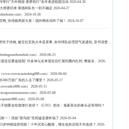
沙河举行“天外翱游 逐梦前行”名作者进校园活动
2026-04-30
国大师赛归来 莱德杯队长一职不确定
2026-04-27
nehome.com）
2024-10-28
官网_张伟丽再获大奖！国外网友却炸了锅！
2024-10-07
性子持拗, 被交往至热火本是喜事, 奈何球队处理层气派遒劲, 音书清楚...
ingzonehomehub.com）
2026-06-23
役后重返校园! 许多体坛名将退役后忙着吃圈内红利, 樊振东...
2026-
wncasinoking888.com）
2026-06-04
6386万游广东的人去了哪里？
2026-05-17
ndice888.com）
2026-05-11
szonezonezone.com）
2026-05-08
nter888.com）
2026-05-08
生不错匿名给憨厚打差评？《GTO》牵挂：鬼冢英吉的拳头还管用吗？
第一！浪姐“菜鸟组”凭死磕逆袭炸场了
2026-05-04
op_55岁钟丽缇拼四胎！十年试管心酸路，继女改姓还抵不外血统？
2026-