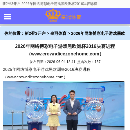
新2登3开户-2026年网络博彩电子游戏黑欧洲杯2016决赛进程
（www.crowndicezonehome.com）
你的位置：
新2登3开户
>
皇冠体育
> 2026年网络博彩电子游戏黑欧
2026年网络博彩电子游戏黑欧洲杯2016决赛进程
洲杯2016决赛进程（www.crowndicezonehome.com）
（www.crowndicezonehome.com）
发布日期：2026-06-04 18:41 点击次数：157
2025年网络博彩电子游戏黑欧洲杯2016决赛进程
（www.crowndicezonehome.com）