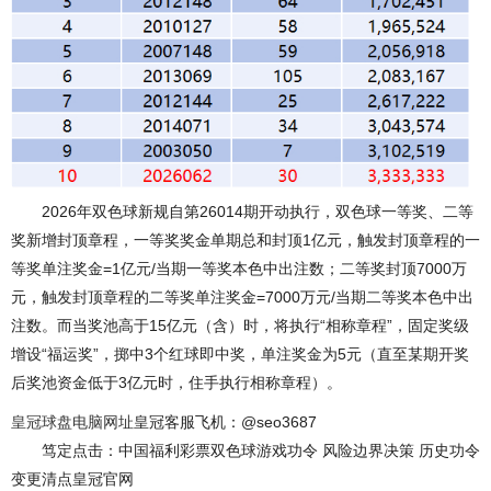
2026年双色球新规自第26014期开动执行，双色球一等奖、二等
奖新增封顶章程，一等奖奖金单期总和封顶1亿元，触发封顶章程的一
等奖单注奖金=1亿元/当期一等奖本色中出注数；二等奖封顶7000万
元，触发封顶章程的二等奖单注奖金=7000万元/当期二等奖本色中出
注数。而当奖池高于15亿元（含）时，将执行“相称章程”，固定奖级
增设“福运奖”，掷中3个红球即中奖，单注奖金为5元（直至某期开奖
后奖池资金低于3亿元时，住手执行相称章程）。
皇冠球盘电脑网址
皇冠客服飞机：@seo3687
笃定点击：中国福利彩票双色球游戏功令 风险边界决策 历史功令
变更清点皇冠官网