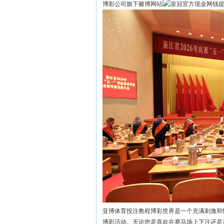
博彩公司旗下赌博网站
亚博体育投注教程博彩世界是一个充满刺激和
博彩活动。无论您是喜欢在赛马场上下注还是