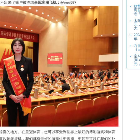
皇冠客服飞机：@seo3687
欧
离
念
太
元
大
2
单（w
万
（ww
宝
(0
元
惊喜的地方。在皇冠体育，您可以享受到世界上最好的博彩游戏和体育
喜欢玩老虎机，我们都有最好的游戏供您选择。您甚至可以在我们的扑