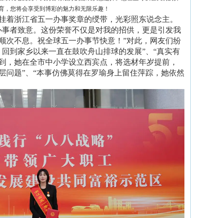
育，您将会享受到博彩的魅力和无限乐趣！
挂着浙江省五一办事奖章的绶带，光彩照东说念主。
办事者致意。这份荣誉不仅是对我的招供，更是引发我
顺次不息。祝全球五一办事节快意！”对此，网友们纷
，回到家乡以来一直在鼓吹舟山排球的发展”、“真实有
到，她在全市中小学设立西宾点，将选材年岁提前，
层问题”、“本事仿佛莫得在罗瑜身上留住萍踪，她依然