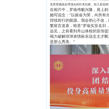
克房里挑战全球顶尖的扑克玩家。加入皇冠体
在相片中，罗瑜伟貌兴隆，肩上斜
她写说念：“以振奋为荣，向所有
捏续前行的能源。我会初心不改，
繁留言道喜，暗意“罗瑜实至名归
远见，之前看到舟山体校的宣传提
竭力破解排球表情标东说念主才断
是那么秀美。”