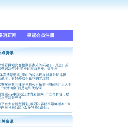
皇冠正网
皇冠会员注册
热点资讯
育博彩网站比赛预测百家乐筹码箱 | （月运）苏
米勒2023年9月星座运程白羊座、金牛座
G体育博彩游戏_泰山的战术现在就靠外助撑抓，
能赢球，有好外助不赢球的才难熬
京赛车体育菲律宾博彩公司执照_假招聘盯上大学
！“海外淘金”就是电诈代名词
博彩票app中国浙江体育彩票网_广交再扩容，助
高水平对外开放
菜平台大全新型博彩_欧冠决赛赔率最终版本! 90
内皇马胜1赔1.72, 多特胜1赔4.75
相关资讯