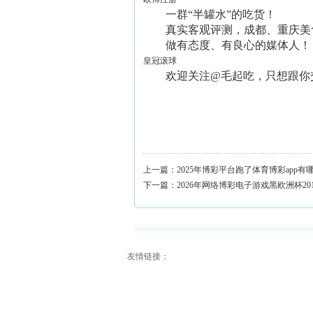
一群“半罐水”的吃货！
真实客观评测，成都、重庆美
做有态度、有良心的媒体人！
皇冠滚球
欢迎关注@毛起吃，只想跟你
上一篇：
2025年博彩平台跑了体育博彩app有哪些（w
下一篇：
2026年网络博彩电子游戏黑欧洲杯2016决赛
友情链接：