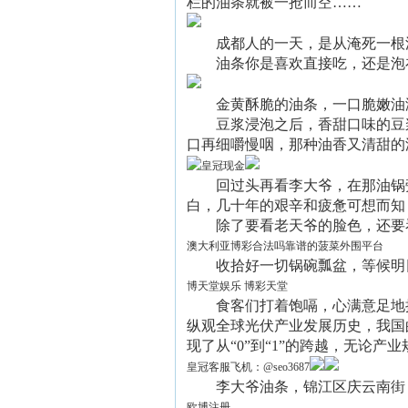
栏的油条就被一抢而空……
成都人的一天，是从淹死一根
油条你是喜欢直接吃，还是泡
金黄酥脆的油条，一口脆嫩油润
豆浆浸泡之后，香甜口味的豆浆
口再细嚼慢咽，那种油香又清甜的
回过头再看李大爷，在那油锅旁
白，几十年的艰辛和疲惫可想而知
除了要看老天爷的脸色，还要看
澳大利亚博彩合法吗靠谱的菠菜外围平台
收拾好一切锅碗瓢盆，等候明
博天堂娱乐 博彩天堂
食客们打着饱嗝，心满意足地抹
纵观全球光伏产业发展历史，我国
现了从“0”到“1”的跨越，无论
皇冠客服飞机：@seo3687
李大爷油条，锦江区庆云南街
欧博注册