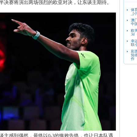
半决赛将演出两场强烈的欧亚对决，让东谈主期待。
体
_
澳
中
欧
3d（
幸
联
彩票
知
作
谈主感到偶然，最终以0-3的惨败告终，也让日本队遇