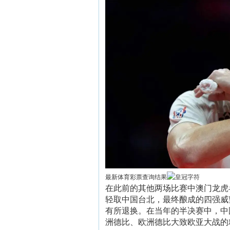
最新体育彩票查询结果
在此前的其他两场比赛中澳门龙虎
轻取中国台北，最终酿成的四强威
有所退换。在当年的半决赛中，中
洲德比、欧洲德比大致欧亚大战的