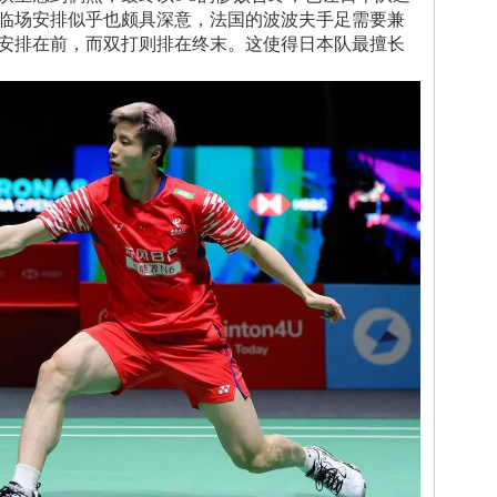
临场安排似乎也颇具深意，法国的波波夫手足需要兼
安排在前，而双打则排在终末。这使得日本队最擅长