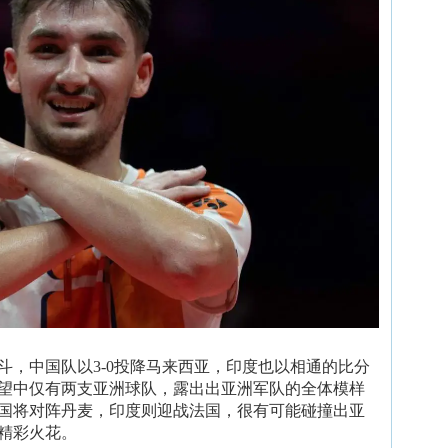
斗，中国队以3-0投降马来西亚，印度也以相通的比分
望中仅有两支亚洲球队，露出出亚洲军队的全体模样
国将对阵丹麦，印度则迎战法国，很有可能碰撞出亚
精彩火花。