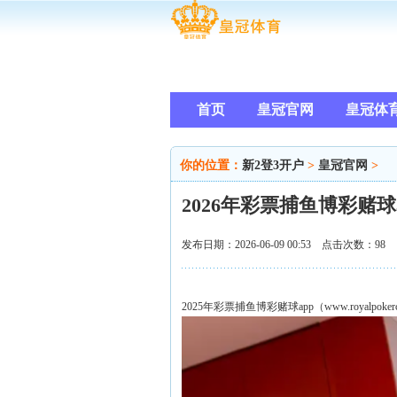
首页
皇冠官网
皇冠体
你的位置：
新2登3开户
>
皇冠官网
>
2026年彩票捕鱼博彩赌球app（
发布日期：2026-06-09 00:53 点击次数：98
2025年彩票捕鱼博彩赌球app（www.royalpokercl