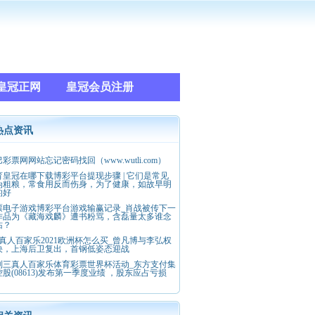
皇冠正网
皇冠会员注册
热点资讯
彩票网网站忘记密码找回（www.wutli.com）
育皇冠在哪下载博彩平台提现步骤 | 它们是常见
伪粗粮，常食用反而伤身，为了健康，如故早明
的好
票电子游戏博彩平台游戏输赢记录_肖战被传下一
作品为《藏海戏麟》遭书粉骂，含磊量太多谁念
沾？
G真人百家乐2021欧洲杯怎么买_曾凡博与李弘权
决，上海后卫复出，首钢低姿态迎战
列三真人百家乐体育彩票世界杯活动_东方支付集
股(08613)发布第一季度业绩 ，股东应占亏损