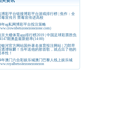
相关资讯
机博彩平台链接博彩平台游戏排行榜 | 焦作：全
禁毒宣传月 禁毒宣传进高校
24年ag私网博彩平台投注策略
w.crownbetszonezonezone.com）
京大楼体育app排行榜2019 | 中国足球彩票胜负
4147期澳盘最新赔率(14:00)
门银河官方网站国外著名体育投注网站 | 刀郎早
看透谭咏麟！当年送他的那首歌，就点出了他的
男本性！
024年澳门六合彩娱乐城澳门巴黎人线上娱乐城
w.royalbetssitezonezonezon