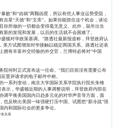
暴败”和“凶祸”两颗凶星，所以有些人事业运势受阻，
吉星“天德”和“文库”。如果你能抓住这个机会，谈论
且你所做的一切都会变得毫无意义。此外，鼠年出生
有新的发现和发展，以后的生活就不会困难了。
盛顿对华政策基调。”路透社最新报道称，拜登政府认
时，美方试图增加对华接触以稳定两国关系。路透社还表
上拥有丰富外交经验的外交官，兰博特必将对“中国
院何时正式宣布这一任命。“我们目前没有需要公布
回应置评请求的电子邮件中称。
一系列变动，南京大学国际关系学院执行院长朱锋
记者表示，华盛顿近期的人事调整说明，拜登政府内部在
协调平衡美国国内日趋多元化的对华声音等方面，面
，也反映出美国一味强硬打压中国、试图把“新冷战”强
国内和国际社会的更多争论。
中美关系