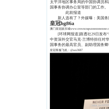
太平洋地区事务局的中国协调员和
国事务协调办公室等部门的工作。
此前报道
新人选有了？外媒曝：美国务院
皇冠hg86a
澳门皇冠娱乐城www.crowncrapszonezonezone.
[环球网报道]路透社29日发布
中资深外交官马克·兰博特担任对
国事务的最高官员、副助理国务卿
皇冠客服飞机：@seo3687