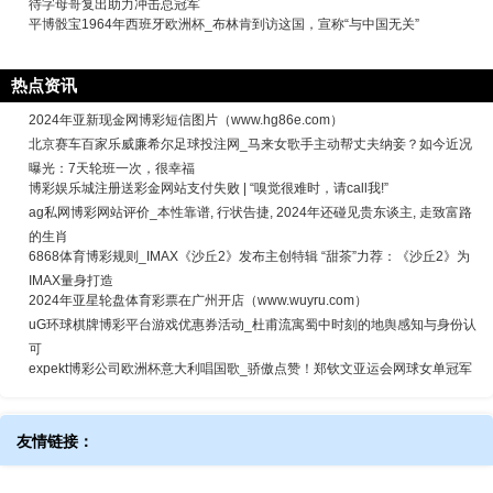
待字母哥复出助力冲击总冠军
平博骰宝1964年西班牙欧洲杯_布林肯到访这国，宣称“与中国无关”
热点资讯
2024年亚新现金网博彩短信图片（www.hg86e.com）
北京赛车百家乐威廉希尔足球投注网_马来女歌手主动帮丈夫纳妾？如今近况
曝光：7天轮班一次，很幸福
博彩娱乐城注册送彩金网站支付失败 | “嗅觉很难时，请call我!”
ag私网博彩网站评价_本性靠谱, 行状告捷, 2024年还碰见贵东谈主, 走致富路
的生肖
6868体育博彩规则_IMAX《沙丘2》发布主创特辑 “甜茶”力荐：《沙丘2》为
IMAX量身打造
2024年亚星轮盘体育彩票在广州开店（www.wuyru.com）
uG环球棋牌博彩平台游戏优惠券活动_杜甫流寓蜀中时刻的地舆感知与身份认
可
expekt博彩公司欧洲杯意大利唱国歌_骄傲点赞！郑钦文亚运会网球女单冠军
友情链接：