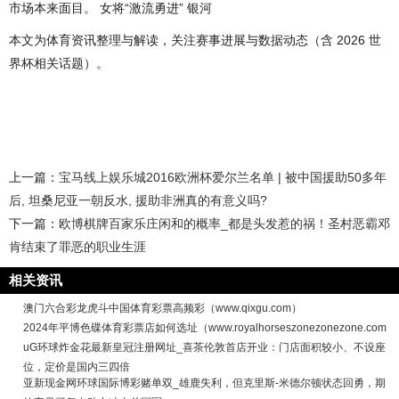
市场本来面目。 女将“激流勇进” 银河
本文为体育资讯整理与解读，关注赛事进展与数据动态（含 2026 世
界杯相关话题）。
上一篇：
宝马线上娱乐城2016欧洲杯爱尔兰名单 | 被中国援助50多年
后, 坦桑尼亚一朝反水, 援助非洲真的有意义吗?
下一篇：
欧博棋牌百家乐庄闲和的概率_都是头发惹的祸！圣村恶霸邓
肯结束了罪恶的职业生涯
相关资讯
澳门六合彩龙虎斗中国体育彩票高频彩（www.qixgu.com）
2024年平博色碟体育彩票店如何选址（www.royalhorseszonezonezone.com
uG环球炸金花最新皇冠注册网址_喜茶伦敦首店开业：门店面积较小、不设座
位，定价是国内三四倍
亚新现金网环球国际博彩赌单双_雄鹿失利，但克里斯-米德尔顿状态回勇，期