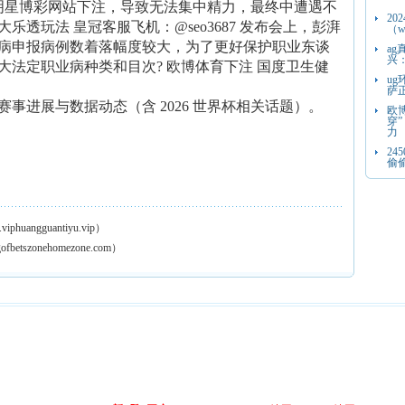
明星博彩网站下注，导致无法集中精力，最终中遭遇不
2
透玩法 皇冠客服飞机：@seo3687 发布会上，彭湃
（ww
病申报病例数着落幅度较大，为了更好保护职业东谈
a
兴
法定职业病种类和目次? 欧博体育下注 国度卫生健
u
萨
事进展与数据动态（含 2026 世界杯相关话题）。
欧
穿
力
24
偷
angguantiyu.vip）
tszonehomezone.com）