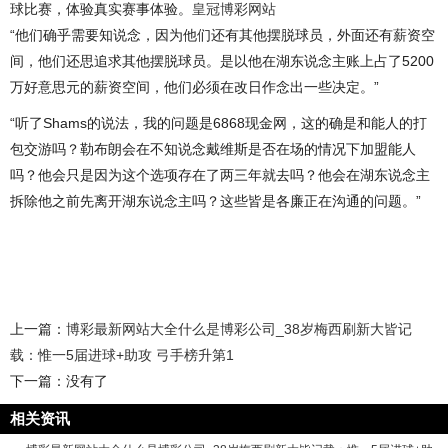
球比赛，体验真实赛事体验。
皇冠博彩网站
“他们确乎需要知说念，因为他们还有其他摆脱球员，外面还有薪资空
间，他们还思追求其他摆脱球员。是以他在湖东说念主账上占了5200
万好意思元的薪资空间，他们必须在改日作念出一些决定。”
“听了Shams的说法，我的问题是6868现金网，这的确是和能人的打
包交游吗？勒布朗会在不知说念戴维斯是否在场的情况下加盟能人
吗？他会只是因为这个选项存在了两三年就去吗？他会在湖东说念主
拆除他之前先离开湖东说念主吗？这些皆是各廉正在沟通的问题。”
上一篇：
博彩最新网站大全什么是博彩公司_38岁梅西刷新大皆记
载：惟一5届进球+助攻 弓手榜升第1
下一篇：没有了
相关资讯