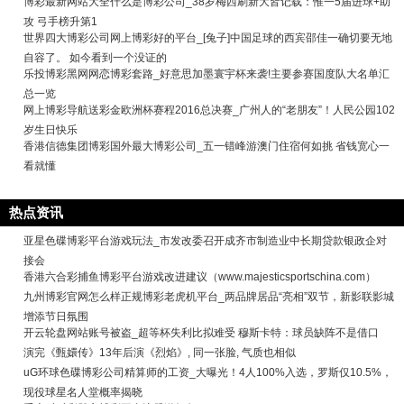
博彩最新网站大全什么是博彩公司_38岁梅西刷新大皆记载：惟一5届进球+助
攻 弓手榜升第1
世界四大博彩公司网上博彩好的平台_[兔子]中国足球的西宾邵佳一确切要无地
自容了。 如今看到一个没证的
乐投博彩黑网网恋博彩套路_好意思加墨寰宇杯来袭!主要参赛国度队大名单汇
总一览
网上博彩导航送彩金欧洲杯赛程2016总决赛_广州人的“老朋友”！人民公园102
岁生日快乐
香港信德集团博彩国外最大博彩公司_五一错峰游澳门住宿何如挑 省钱宽心一
看就懂
热点资讯
亚星色碟博彩平台游戏玩法_市发改委召开成齐市制造业中长期贷款银政企对
接会
香港六合彩捕鱼博彩平台游戏改进建议（www.majesticsportschina.com）
九州博彩官网怎么样正规博彩老虎机平台_​两品牌居品“亮相”双节，新影联影城
增添节日氛围
开云轮盘网站账号被盗_超等杯失利比拟难受 穆斯卡特：球员缺阵不是借口
演完《甄嬛传》13年后演《烈焰》, 同一张脸, 气质也相似
uG环球色碟博彩公司精算师的工资_大曝光！4人100%入选，罗斯仅10.5%，
现役球星名人堂概率揭晓